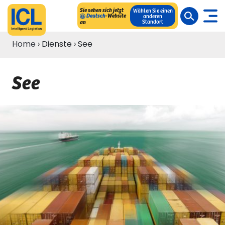
Sie sehen sich jetzt
Wählen Sie einen
Deutsch
-Website
anderen
Standort
an
Home
›
Dienste
›
See
See