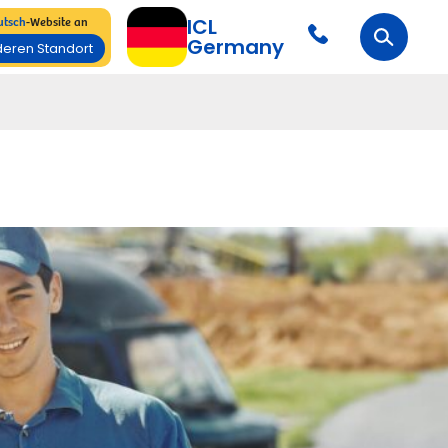
tsch
-Website an
ICL
Germany
deren Standort