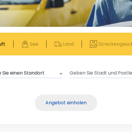
uft
See
Land
Streckengesc
Angebot einholen