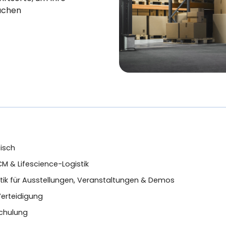
achen
tisch
M & Lifescience-Logistik
stik für Ausstellungen, Veranstaltungen & Demos
Verteidigung
chulung