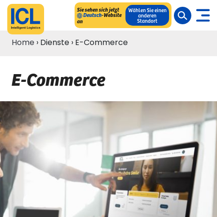
Sie sehen sich jetzt
Wählen Sie einen
Deutsch
-Website
anderen
Standort
an
Home
›
Dienste
›
E-Commerce
E-Commerce