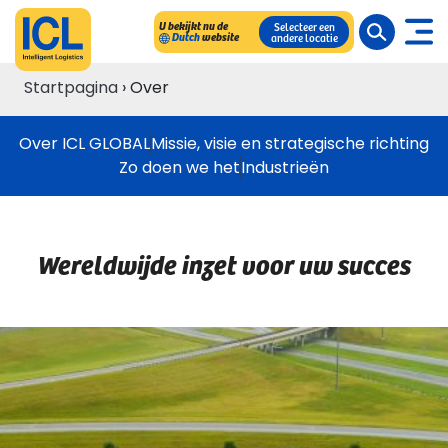
U bekijkt nu de
Selecteer een
Dutch
website
andere locatie
Startpagina
›
Over
Over ICL GLOBAL
Missie, visie en strategische richting
Zo doen we het
Industrieën
Wereldwijde inzet voor uw succes