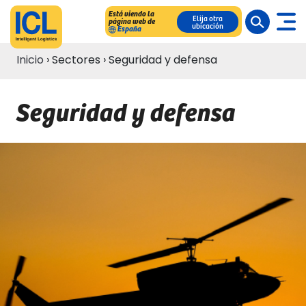
Está viendo la
Elija otra
página web de
ubicación
España
Inicio
›
Sectores
›
Seguridad y defensa
Seguridad y defensa