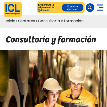
Está viendo la
Elija otra
página web de
ubicación
España
Inicio
›
Sectores
›
Consultoría y formación
Consultoría y formación