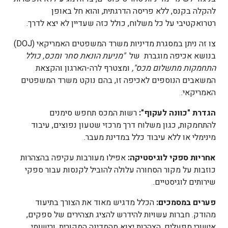
להקלה בקנס, ללא פריסה הדרגתית, והוא חל באופן
רטרואקטיבי על כל משלוח, כולל כזה שעדיין לא יצא לדרך.
צו זה ניתן במסגרת מדיניות משרד המשפטים האמריקאי (DOJ)
בנושא אכיפה מוגברת של
"מניעת הונאת סחר ומכס, כולל
התחמקות מתשלום מכס",
ומצטרף לרה-הארגון והקצאת
המשאבים הנוספים לאכיפה זו, בהם נוקט משרד המשפטים
האמריקאי.
הגדרת "כוונה לעקוף":
רשות המכס תחפש סימנים
להתחמקות, כגון משלוח דרך מרכזי שטעון נפוצים, עיבוד
מינימלי או ללא עיבוד כלל במדינת מעבר.
אחריות ספקי לוגיסטיקה:
אפילו מעורבות עקיפה בהצהרות
כוזבות על מקור הסחורה עלולה להוביל לקנסות עבור ספקי
שירותים לוגיסטיים.
פערים במסמכים:
הכלל מדגיש מאוד את הצורך בתיעוד
מהודק. חברות עשויות להידרש להציג תצהירים של ספקים,
אישורי מפעלים, הצהרות יצוא מהמדינה המקורית, ורישומי