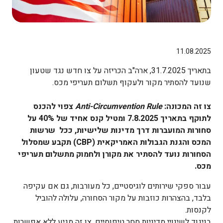
11.08.2025
בתאריך 31.7.2025, ארה"ב הכריזה על צו חדש נגד שטעון
שנועד להסתיר מקור ולעקוף תשלום תעריפי מכס.
צו זה המכונה:
Anti-Circumvention Rule
צפוי להכנס
לתוקף בתאריך 7.8.2025
ומטיל קנס אחיד של 40% על
סחורות המועברות דרך מדינות שלישיות, ככל שרשות
המכס והגנת הגבולות האמריקאית (CBP) תקבע שמסלול
הסחורות נועד להסתיר את מקורן ולחמוק מתשלום תעריפי
מכס.
עבור ספקי שירותים לוגיסטיים, כל מעורבות, גם אם עקיפה
בלבד, בהצהרות כוזבות על מקור הסחורה, עלולה להוביל
לקנסות.
בניגוד לשינויי מדיניות סחר טיפוסיים, צו זה מגיע ללא אפשרות