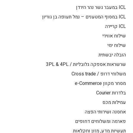
ICL במעבר גשר נהר הירדן
ICL במסוף המטענים – נמל תעופה בן גוריון
ICL קריירה
שילוח אווירי
שילוח ימי
הובלה יבשתית
שרשראות אספקה גלובליות / 3PL & 4PL
משלוחי דרופ / Cross trade
מסחר מקוון e-Commerce
בלדרות Courier
עמילות מכס
אחסנה ושירותי הפצה
פארמה ומשלוחים דחופים
תעשיות מדע, מזון וחקלאות