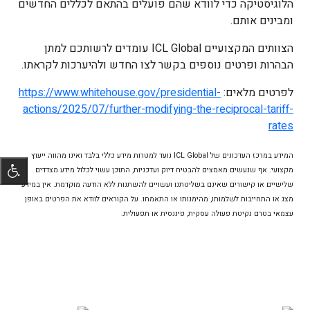
הלוגיסטיקה כדי לוודא שהם פועלים בהתאם לכללים החדשים
ומבינים אותם.
הצוותים המקצועיים ICL Global עומדים לרשותכם למתן
הבהרות ופרטים נוספים בקשר לצו החדש ולהיערכות לקראתו.
לפרטים מלאים:
https://www.whitehouse.gov/presidential-
actions/2025/07/further-modifying-the-reciprocal-tariff-
rates
המידע במרכז העדכונים של ICL Global נועד למטרות מידע כללי בלבד ואינו מהווה ייעוץ
מקצועי. אף שנעשים מאמצים להבטיח דיוק ועדכניות, התוכן עשוי לכלול מידע מצדדים
שלישיים או קישורים שאינם בשליטתנו ועשויים להשתנות ללא הודעה מוקדמת. אין במידע
מצג או התחייבות לשלמותו, מהימנותו או התאמתו. על הקוראים לוודא את הפרטים באופן
עצמאי בטרם נקיטת פעולה עסקית, פיננסית או תפעולית.