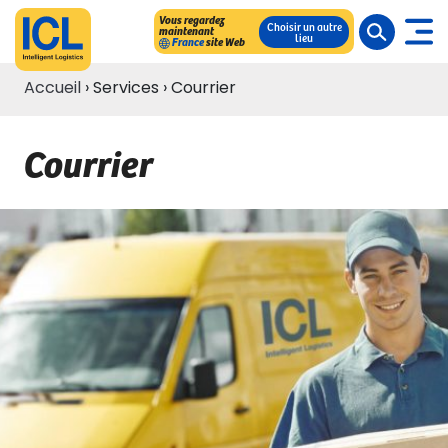
Vous regardez
Choisir un autre
maintenant
lieu
France
site Web
Accueil
›
Services
›
Courrier
Courrier